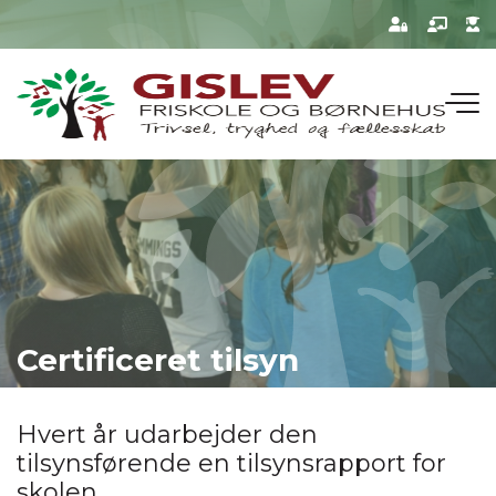
Gå
til
hovedindhold
Certificeret tilsyn
Hvert år udarbejder den
tilsynsførende en tilsynsrapport for
skolen