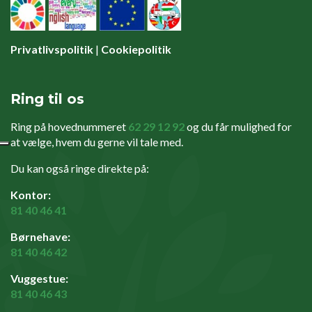
Privatlivspolitik
|
Cookiepolitik
Ring til os
Ring på hovednummeret
62 29 12 92
og du får mulighed for
at vælge, hvem du gerne vil tale med.
Du kan også ringe direkte på:
Kontor:
81 40 46 41
Børnehave:
81 40 46 42
Vuggestue:
81 40 46 43