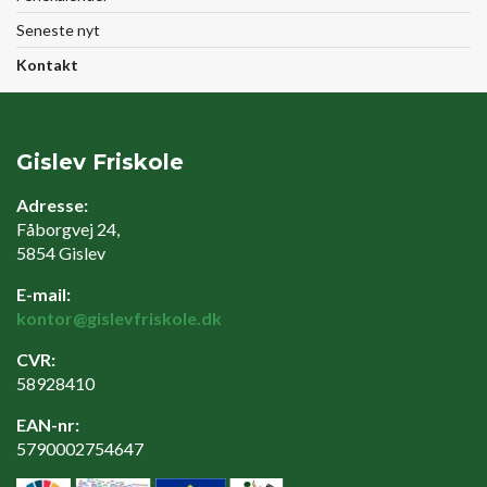
Seneste nyt
Kontakt
Gislev Friskole
Adresse:
Fåborgvej 24,
5854 Gislev
E-mail:
kontor@gislevfriskole.dk
CVR:
58928410
EAN-nr:
5790002754647