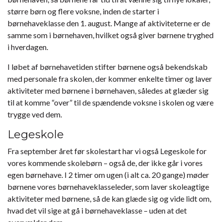
større børn og flere voksne, inden de starter i
børnehaveklasse den 1. august. Mange af aktiviteterne er de
samme som i børnehaven, hvilket også giver børnene tryghed
i hverdagen.
I løbet af børnehavetiden stifter børnene også bekendskab
med personale fra skolen, der kommer enkelte timer og laver
aktiviteter med børnene i børnehaven, således at glæder sig
til at komme “over” til de spændende voksne i skolen og være
trygge ved dem.
Legeskole
Fra september året før skolestart har vi også Legeskole for
vores kommende skolebørn – også de, der ikke går i vores
egen børnehave. I 2 timer om ugen (i alt ca. 20 gange) møder
børnene vores børnehaveklasseleder, som laver skoleagtige
aktiviteter med børnene, så de kan glæde sig og vide lidt om,
hvad det vil sige at gå i børnehaveklasse – uden at det