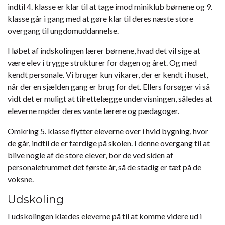
indtil 4. klasse er klar til at tage imod miniklub børnene og 9.
klasse går i gang med at gøre klar til deres næste store
overgang til ungdomuddannelse.
I løbet af indskolingen lærer børnene, hvad det vil sige at
være elev i trygge strukturer for dagen og året. Og med
kendt personale. Vi bruger kun vikarer, der er kendt i huset,
når der en sjælden gang er brug for det. Ellers forsøger vi så
vidt det er muligt at tilrettelægge undervisningen, således at
eleverne møder deres vante lærere og pædagoger.
Omkring 5. klasse flytter eleverne over i hvid bygning, hvor
de går, indtil de er færdige på skolen. I denne overgang til at
blive nogle af de store elever, bor de ved siden af
personaletrummet det første år, så de stadig er tæt på de
voksne.
Udskoling
I udskolingen klædes eleverne på til at komme videre ud i