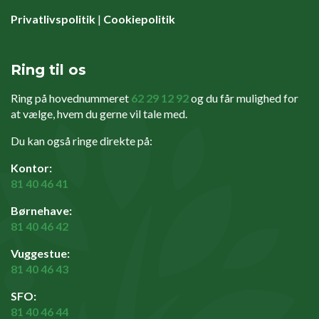
Privatlivspolitik
|
Cookiepolitik
Ring til os
Ring på hovednummeret
62 29 12 92
og du får mulighed for
at vælge, hvem du gerne vil tale med.
Du kan også ringe direkte på:
Kontor:
81 40 46 41
Børnehave:
81 40 46 42
Vuggestue:
81 40 46 43
SFO:
81 40 46 44