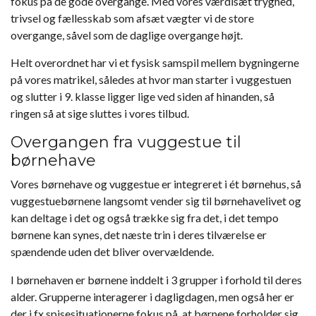
fokus på de gode overgange. Med vores værdisæt tryghed,
trivsel og fællesskab som afsæt vægter vi de store
overgange, såvel som de daglige overgange højt.
Helt overordnet har vi et fysisk samspil mellem bygningerne
på vores matrikel, således at hvor man starter i vuggestuen
og slutter i 9. klasse ligger lige ved siden af hinanden, så
ringen så at sige sluttes i vores tilbud.
Overgangen fra vuggestue til
børnehave
Vores børnehave og vuggestue er integreret i ét børnehus, så
vuggestuebørnene langsomt vender sig til børnehavelivet og
kan deltage i det og også trække sig fra det, i det tempo
børnene kan synes, det næste trin i deres tilværelse er
spændende uden det bliver overvældende.
I børnehaven er børnene inddelt i 3 grupper i forhold til deres
alder. Grupperne interagerer i dagligdagen, men også her er
der i fx spisesituationerne fokus på, at børnene forholder sig