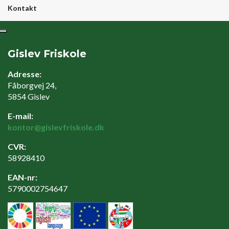
Kontakt
Gislev Friskole
Adresse:
Fåborgvej 24,
5854 Gislev
E-mail:
kontor@gislevfriskole.dk
CVR:
58928410
EAN-nr:
5790002754647