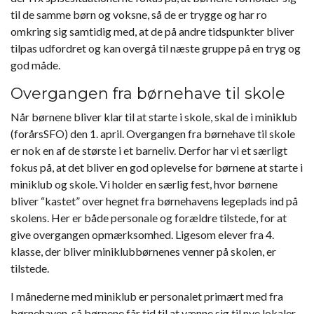
til de samme børn og voksne, så de er trygge og har ro
omkring sig samtidig med, at de på andre tidspunkter bliver
tilpas udfordret og kan overgå til næste gruppe på en tryg og
god måde.
Overgangen fra børnehave til skole
Når børnene bliver klar til at starte i skole, skal de i miniklub
(forårsSFO) den 1. april. Overgangen fra børnehave til skole
er nok en af de største i et barneliv. Derfor har vi et særligt
fokus på, at det bliver en god oplevelse for børnene at starte i
miniklub og skole. Vi holder en særlig fest, hvor børnene
bliver “kastet” over hegnet fra børnehavens legeplads ind på
skolens. Her er både personale og forældre tilstede, for at
give overgangen opmærksomhed. Ligesom elever fra 4.
klasse, der bliver miniklubbørnenes venner på skolen, er
tilstede.
I månederne med miniklub er personalet primært med fra
børnehaven, så børnene får tid til at vænne sig til nye lokaler,