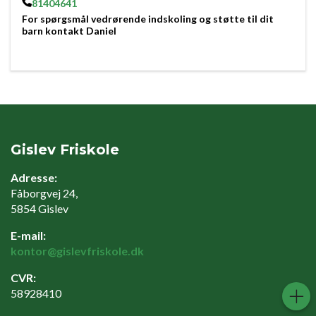
81404641
For spørgsmål vedrørende indskoling og støtte til dit
barn kontakt Daniel
Gislev Friskole
Adresse:
Fåborgvej 24,
5854 Gislev
E-mail:
kontor@gislevfriskole.dk
CVR:
58928410