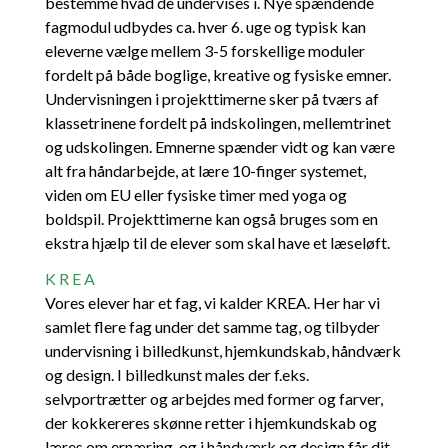
bestemme hvad de undervises i. Nye spændende
fagmodul udbydes ca. hver 6. uge og typisk kan
eleverne vælge mellem 3-5 forskellige moduler
fordelt på både boglige, kreative og fysiske emner.
Undervisningen i projekttimerne sker på tværs af
klassetrinene fordelt på indskolingen, mellemtrinet
og udskolingen. Emnerne spænder vidt og kan være
alt fra håndarbejde, at lære 10-finger systemet,
viden om EU eller fysiske timer med yoga og
boldspil. Projekttimerne kan også bruges som en
ekstra hjælp til de elever som skal have et læseløft.
KREA
Vores elever har et fag, vi kalder KREA. Her har vi
samlet flere fag under det samme tag, og tilbyder
undervisning i billedkunst, hjemkundskab, håndværk
og design. I billedkunst males der f.eks.
selvportrætter og arbejdes med former og farver,
der kokkereres skønne retter i hjemkundskab og
læres om ernæring, og i håndværk og design får dit