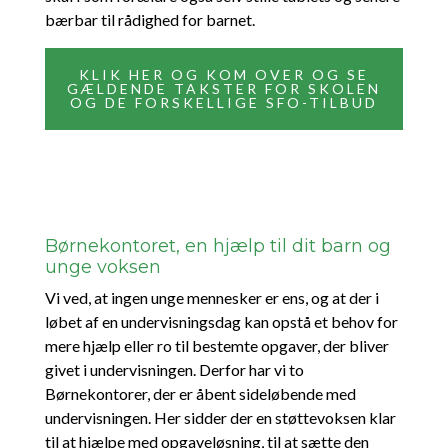
bærbar til rådighed for barnet.
KLIK HER OG KOM OVER OG SE
GÆLDENDE TAKSTER FOR SKOLEN
OG DE FORSKELLIGE SFO-TILBUD
Børnekontoret, en hjælp til dit barn og
unge voksen
Vi ved, at ingen unge mennesker er ens, og at der i
løbet af en undervisningsdag kan opstå et behov for
mere hjælp eller ro til bestemte opgaver, der bliver
givet i undervisningen. Derfor har vi to
Børnekontorer, der er åbent sideløbende med
undervisningen. Her sidder der en støttevoksen klar
til at hjælpe med opgaveløsning, til at sætte den