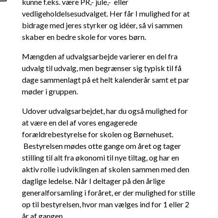
kunne f.eks. være PR,- jule,- eller
vedligeholdelsesudvalget. Her får I mulighed for at
bidrage med jeres styrker og idéer, så vi sammen
skaber en bedre skole for vores børn.
Mængden af udvalgsarbejde varierer en del fra
udvalg til udvalg, men begrænser sig typisk til få
dage sammenlagt på et helt kalenderår samt et par
møder i gruppen.
Udover udvalgsarbejdet, har du også mulighed for
at være en del af vores engagerede
forældrebestyrelse for skolen og Børnehuset.
Bestyrelsen mødes otte gange om året og tager
stilling til alt fra økonomi til nye tiltag, og har en
aktiv rolle i udviklingen af skolen sammen med den
daglige ledelse. Når I deltager på den årlige
generalforsamling i foråret, er der mulighed for stille
op til bestyrelsen, hvor man vælges ind for 1 eller 2
år af gangen.