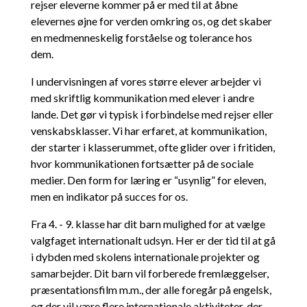
rejser eleverne kommer på er med til at åbne
elevernes øjne for verden omkring os, og det skaber
en medmenneskelig forståelse og tolerance hos
dem.
I undervisningen af vores større elever arbejder vi
med skriftlig kommunikation med elever i andre
lande. Det gør vi typisk i forbindelse med rejser eller
venskabsklasser. Vi har erfaret, at kommunikation,
der starter i klasserummet, ofte glider over i fritiden,
hvor kommunikationen fortsætter på de sociale
medier. Den form for læring er “usynlig” for eleven,
men en indikator på succes for os.
Fra 4. - 9. klasse har dit barn mulighed for at vælge
valgfaget internationalt udsyn. Her er der tid til at gå
i dybden med skolens internationale projekter og
samarbejder. Dit barn vil forberede fremlæggelser,
præsentationsfilm m.m., der alle foregår på engelsk,
og der vil være flere internationale aktiviteter, der