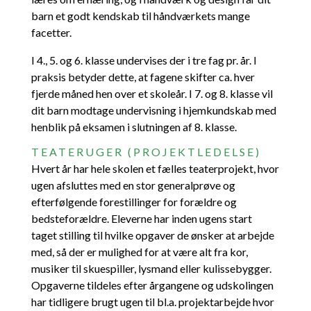
barn et godt kendskab til håndværkets mange
facetter.
I 4., 5. og 6. klasse undervises der i tre fag pr. år. I
praksis betyder dette, at fagene skifter ca. hver
fjerde måned hen over et skoleår. I 7. og 8. klasse vil
dit barn modtage undervisning i hjemkundskab med
henblik på eksamen i slutningen af 8. klasse.
TEATERUGER (PROJEKTLEDELSE)
Hvert år har hele skolen et fælles teaterprojekt, hvor
ugen afsluttes med en stor generalprøve og
efterfølgende forestillinger for forældre og
bedsteforældre. Eleverne har inden ugens start
taget stilling til hvilke opgaver de ønsker at arbejde
med, så der er mulighed for at være alt fra kor,
musiker til skuespiller, lysmand eller kulissebygger.
Opgaverne tildeles efter årgangene og udskolingen
har tidligere brugt ugen til bl.a. projektarbejde hvor