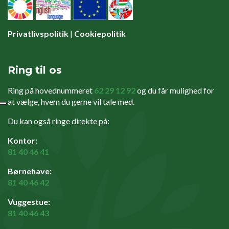
Privatlivspolitik
|
Cookiepolitik
Ring til os
Ring på hovednummeret
62 29 12 92
og du får mulighed for
at vælge, hvem du gerne vil tale med.
Du kan også ringe direkte på:
Kontor:
81 40 46 41
Børnehave:
81 40 46 42
Vuggestue:
81 40 46 43