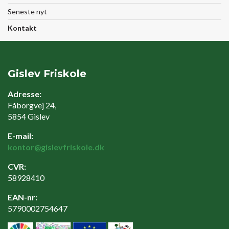
Seneste nyt
Kontakt
Gislev Friskole
Adresse:
Fåborgvej 24,
5854 Gislev
E-mail:
kontor@gislevfriskole.dk
CVR:
58928410
EAN-nr:
5790002754647