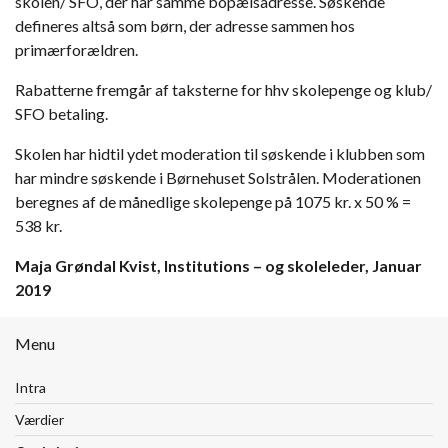
skolen/ SFO, der har samme bopælsadresse. Søskende
defineres altså som børn, der adresse sammen hos
primærforældren.
Rabatterne fremgår af taksterne for hhv skolepenge og klub/
SFO betaling.
Skolen har hidtil ydet moderation til søskende i klubben som
har mindre søskende i Børnehuset Solstrålen. Moderationen
beregnes af de månedlige skolepenge på 1075 kr. x 50 % =
538 kr.
Maja Grøndal Kvist, Institutions – og skoleleder, Januar
2019
Menu
Intra
Værdier