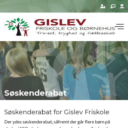
Gå
til
hovedindhold
Søskenderabat
Søskenderabat for Gislev Friskole
Der ydes søskenderabat, såfremt der går flere børn på