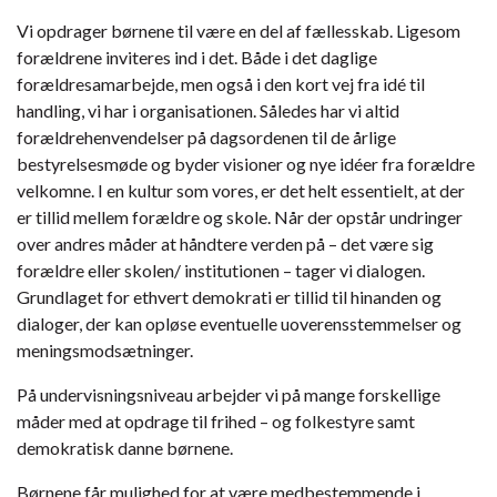
Vi opdrager børnene til være en del af fællesskab. Ligesom
forældrene inviteres ind i det. Både i det daglige
forældresamarbejde, men også i den kort vej fra idé til
handling, vi har i organisationen. Således har vi altid
forældrehenvendelser på dagsordenen til de årlige
bestyrelsesmøde og byder visioner og nye idéer fra forældre
velkomne. I en kultur som vores, er det helt essentielt, at der
er tillid mellem forældre og skole. Når der opstår undringer
over andres måder at håndtere verden på – det være sig
forældre eller skolen/ institutionen – tager vi dialogen.
Grundlaget for ethvert demokrati er tillid til hinanden og
dialoger, der kan opløse eventuelle uoverensstemmelser og
meningsmodsætninger.
På undervisningsniveau arbejder vi på mange forskellige
måder med at opdrage til frihed – og folkestyre samt
demokratisk danne børnene.
Børnene får mulighed for at være medbestemmende i