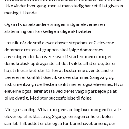
ikke vinder hver gang, men at man stadig har ret til at give sin
mening til kende.
Også i fx idrætsundervisningen, indgår eleverne i en
afstemning om forskellige mulige aktiviteter.
I musik, når de små elever danser stopdans, er 2 eleverne
dommere resten af gruppen skal følge dommernes
anvisninger, det kan være svært i starten, men er meget
demokratisk opdragende; at det fx ikke altid er de, der er
højst i hierarkiet, der får lov at bestemme over de andre.
Læreren er konfliktløser, ikke overdommer. Sangvalg og
instrumentvalg i de fleste musiktimer er også elevernes. Hvor
eleverne også lærer at stå ved deres valg og arbejde på at
blive dygtig. Med stor succesfølelse til følge.
Morgensamling: Vi har morgensamling hver morgen for alle
elever op til 5. klasse og 3 gange om ugen er hele skolen
samlet. Tilbuddet er der også for børnehavebørnene, der