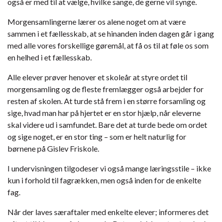
også er med til at vælge, hvilke sange, de gerne vil synge.
Morgensamlingerne lærer os alene noget om at være
sammen i et fællesskab, at se hinanden inden dagen går i gang
med alle vores forskellige gøremål, at få os til at føle os som
en helhed i et fællesskab.
Alle elever prøver henover et skoleår at styre ordet til
morgensamling og de fleste fremlægger også arbejder for
resten af skolen. At turde stå frem i en større forsamling og
sige, hvad man har på hjertet er en stor hjælp, når eleverne
skal videre ud i samfundet. Bare det at turde bede om ordet
og sige noget, er en stor ting – som er helt naturlig for
børnene på Gislev Friskole.
I undervisningen tilgodeser vi også mange læringsstile – ikke
kun i forhold til fagrækken, men også inden for de enkelte
fag.
Når der laves særaftaler med enkelte elever; informeres det