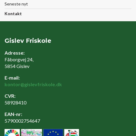
Seneste nyt
Kontakt
Gislev Friskole
Adresse:
Fåborgvej 24,
5854 Gislev
E-mail:
kontor@gislevfriskole.dk
CVR:
58928410
EAN-nr:
5790002754647