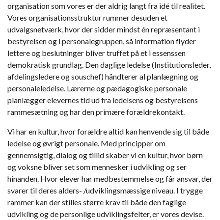
organisation som vores er der aldrig langt fra idé til realitet.
Vores organisationsstruktur rummer desuden et
udvalgsnetværk, hvor der sidder mindst én repræsentant i
bestyrelsen og i personalegruppen, så information flyder
lettere og beslutninger bliver truffet på et i essenssen
demokratisk grundlag. Den daglige ledelse (Institutionsleder,
afdelingsledere og souschef) håndterer al planlægning og
personaleledelse. Lærerne og pædagogiske personale
planlægger elevernes tid ud fra ledelsens og bestyrelsens
rammesætning og har den primære forældrekontakt.
Vi har en kultur, hvor forældre altid kan henvende sig til både
ledelse og øvrigt personale. Med principper om
gennemsigtig, dialog og tillid skaber vi en kultur, hvor børn
og voksne bliver set som mennesker i udvikling og ser
hinanden. Hvor elever har medbestemmelse og får ansvar, der
svarer til deres alders- /udviklingsmæssige niveau. I trygge
rammer kan der stilles større krav til både den faglige
udvikling og de personlige udviklingsfelter, er vores devise.