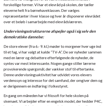
forskellige former. Vi har et elevråd på skolen, der tæller
eleverne helt fra børnehaveklassen. Der vælges
repræsentanter i hver klasse og hver år disponerer elevrådet
over et beløb i samarbejde med elevrådslæreren.
Undervisningsstrukturerne afspejler også
i sig selv
den
demokratiske dannelse:
De store elever (fra 6.- 9. kl.) møder to morgener hver uge ind
til et fag, vi har valgt at kalde ”TV-A”. De ser nyheder sammen
med en lærer og debattere efterfølgende de nyheder, de
syntes var mest interessante. Nogen gange stiller lærerne
provokerende spørgsmål, der vækker stof til eftertanke.
Denne undervisningsaktivitet har udvidet vores elevers
verdenssyn og interesse for det samfund, der omgiver dem og
er derigennem en indføring i folkestyret.
En gang om måneden har vi filosofi for hele skolen på
skemaet. Vi arbejder efter en engelsk model, der hedder P4C,