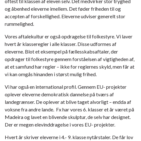
oftest til klassen af eleven selv. Det medvirker stor tryghed
og åbenhed eleverne imellem. Det føder friheden til og
accepten af forskellighed. Eleverne udviser generelt stor
rummelighed.
Vores aftalekultur er også opdragelse til folkestyre. Vi laver
hvert år klasseregler i alle klasser. Disse udformes af
eleverne. Blot et eksempel på fællesskabsaftaler, der
opdrager til folkestyre gennem forståelsen af vigtigheden af,
at et samfund har regler – ikke for reglernes skyld, men får at
vi kan omgås hinanden i størst mulig frihed.
Vi har også en international profil. Gennem EU- projekter
oplever eleverne demokratisk dannelse på tværs af
landegrænser. De oplever at blive taget alvorligt – endda af
voksne fra andre lande. Fx har vores 6. klasser et år været på
Madeira og lavet en blivende skulptur, de selv har designet.
Der er megen elevinddragelse i vores EU- projekter.
Hvert år skriver eleverne i 4.- 9. klasse nytårstaler. De får lov