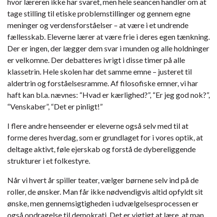
hvor læreren ikke har svaret, men hele seancen handler om at
tage stilling til etiske problemstillinger og gennem egne
meninger og verdensforståelser – at være i et undrende
fællesskab. Eleverne lærer at være frie i deres egen tænkning.
Der er ingen, der lægger dem svar i munden og alle holdninger
er velkomne. Der debatteres ivrigt i disse timer på alle
klassetrin. Hele skolen har det samme emne – justeret til
aldertrin og forståelsesramme. Af filosofiske emner, vi har
haft kan bl.a. nævnes: “Hvad er kærlighed?”, “Er jeg god nok?”,
“Venskaber”, “Det er pinligt!”
I flere andre henseender er eleverne også selv med til at
forme deres hverdag, som er grundlaget for i vores optik, at
deltage aktivt, føle ejerskab og forstå de dybereliggende
strukturer i et folkestyre.
Når vi hvert år spiller teater, vælger børnene selv ind på de
roller, de ønsker. Man får ikke nødvendigvis altid opfyldt sit
ønske, men gennemsigtigheden i udvælgelsesprocessen er
også opdragelse til demokrati. Det er vigtigt at lære, at man