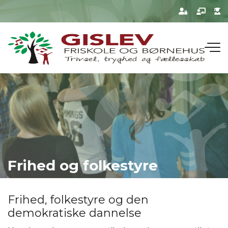
Gå
til
hovedindhold
Frihed og folkestyre
Frihed, folkestyre og den
demokratiske dannelse