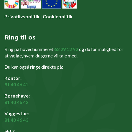
Privatlivspolitik
|
Cookiepolitik
Ring til os
Ring på hovednummeret
62 29 12 92
og du får mulighed for
at vælge, hvem du gerne vil tale med.
Du kan også ringe direkte på:
Kontor:
81 40 46 41
Børnehave:
81 40 46 42
Vuggestue:
81 40 46 43
SFO: