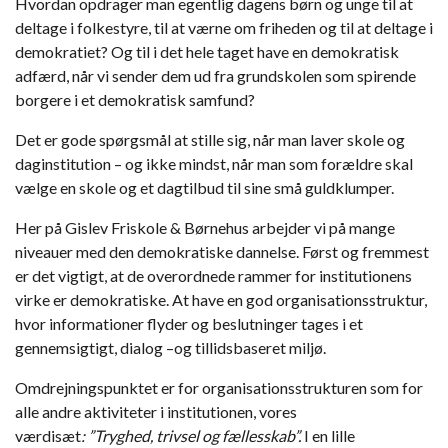
Hvordan opdrager man egentlig dagens børn og unge til at
deltage i folkestyre, til at værne om friheden og til at deltage i
demokratiet? Og til i det hele taget have en demokratisk
adfærd, når vi sender dem ud fra grundskolen som spirende
borgere i et demokratisk samfund?
Det er gode spørgsmål at stille sig, når man laver skole og
daginstitution – og ikke mindst, når man som forældre skal
vælge en skole og et dagtilbud til sine små guldklumper.
Her på Gislev Friskole & Børnehus arbejder vi på mange
niveauer med den demokratiske dannelse. Først og fremmest
er det vigtigt, at de overordnede rammer for institutionens
virke er demokratiske. At have en god organisationsstruktur,
hvor informationer flyder og beslutninger tages i et
gennemsigtigt, dialog –og tillidsbaseret miljø.
Omdrejningspunktet er for organisationsstrukturen som for
alle andre aktiviteter i institutionen, vores
værdisæt
:
”Tryghed, trivsel og f
ællesskab”.
I en lille