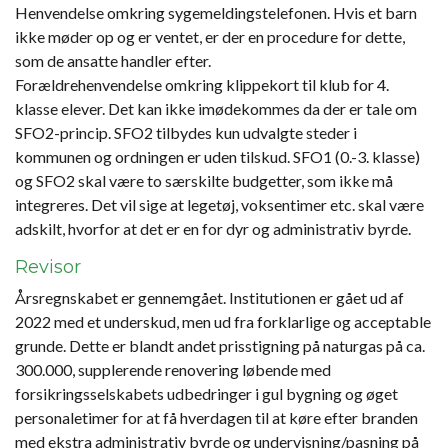
Henvendelse omkring sygemeldingstelefonen. Hvis et barn
ikke møder op og er ventet, er der en procedure for dette,
som de ansatte handler efter.
Forældrehenvendelse omkring klippekort til klub for 4.
klasse elever. Det kan ikke imødekommes da der er tale om
SFO2-princip. SFO2 tilbydes kun udvalgte steder i
kommunen og ordningen er uden tilskud. SFO1 (0.-3. klasse)
og SFO2 skal være to særskilte budgetter, som ikke må
integreres. Det vil sige at legetøj, voksentimer etc. skal være
adskilt, hvorfor at det er en for dyr og administrativ byrde.
Revisor
Årsregnskabet er gennemgået. Institutionen er gået ud af
2022 med et underskud, men ud fra forklarlige og acceptable
grunde. Dette er blandt andet prisstigning på naturgas på ca.
300.000, supplerende renovering løbende med
forsikringsselskabets udbedringer i gul bygning og øget
personaletimer for at få hverdagen til at køre efter branden
med ekstra administrativ byrde og undervisning/pasning på