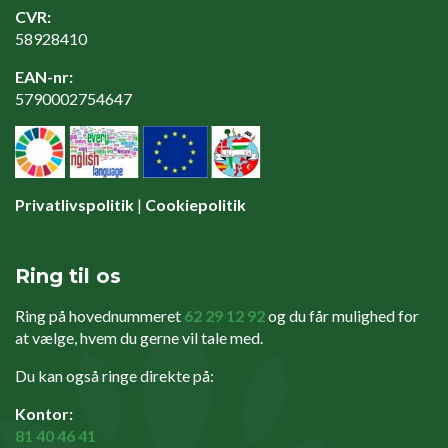
CVR:
58928410
EAN-nr:
5790002754647
Privatlivspolitik
|
Cookiepolitik
Ring til os
Ring på hovednummeret
62 29 12 92
og du får mulighed for
at vælge, hvem du gerne vil tale med.
Du kan også ringe direkte på:
Kontor:
81 40 46 41