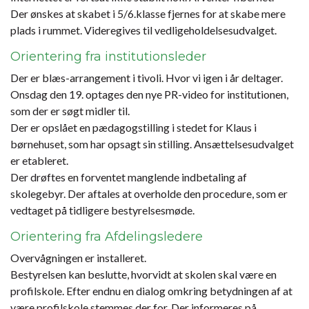
Der ønskes at skabet i 5/6.klasse fjernes for at skabe mere
plads i rummet. Videregives til vedligeholdelsesudvalget.
Orientering fra institutionsleder
Der er blæs-arrangement i tivoli. Hvor vi igen i år deltager.
Onsdag den 19. optages den nye PR-video for institutionen,
som der er søgt midler til.
Der er opslået en pædagogstilling i stedet for Klaus i
børnehuset, som har opsagt sin stilling. Ansættelsesudvalget
er etableret.
Der drøftes en forventet manglende indbetaling af
skolegebyr. Der aftales at overholde den procedure, som er
vedtaget på tidligere bestyrelsesmøde.
Orientering fra Afdelingsledere
Overvågningen er installeret.
Bestyrelsen kan beslutte, hvorvidt at skolen skal være en
profilskole. Efter endnu en dialog omkring betydningen af at
være profilskole stemmes der for. Der informeres på