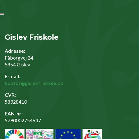
Gislev Friskole
Adresse:
Fåborgvej 24,
5854 Gislev
E-mail:
kontor@gislevfriskole.dk
CVR:
58928410
EAN-nr:
5790002754647