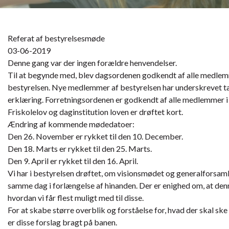
Referat af bestyrelsesmøde
03-06-2019
Denne gang var der ingen forældre henvendelser.
Til at begynde med, blev dagsordenen godkendt af alle medlem
bestyrelsen. Nye medlemmer af bestyrelsen har underskrevet t
erklæring. Forretningsordenen er godkendt af alle medlemmer i
Friskolelov og daginstitution loven er drøftet kort.
Ændring af kommende mødedatoer:
Den 26. November er rykket til den 10. December.
Den 18. Marts er rykket til den 25. Marts.
Den 9. April er rykket til den 16. April.
Vi har i bestyrelsen drøftet, om visionsmødet og generalforsaml
samme dag i forlængelse af hinanden. Der er enighed om, at denn
hvordan vi får flest muligt med til disse.
For at skabe større overblik og forståelse for, hvad der skal sk
er disse forslag bragt på banen.