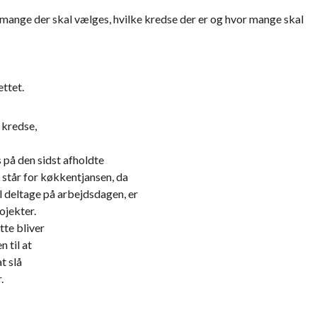
 mange der skal vælges, hvilke kredse der er og hvor mange skal
ttet.
 kredse,
 på den sidst afholdte
r står for køkkentjansen, da
l deltage på arbejdsdagen, er
ojekter.
tte bliver
n til at
at slå
.