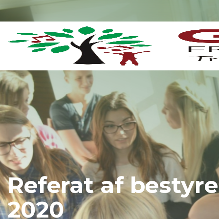
Gå
til
hovedindhold
Referat af bestyr
2020