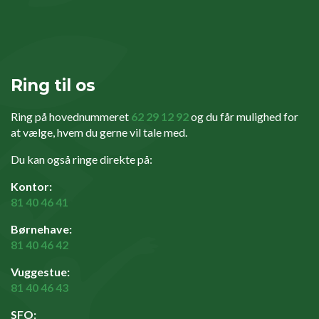
Ring til os
Ring på hovednummeret
62 29 12 92
og du får mulighed for
at vælge, hvem du gerne vil tale med.
Du kan også ringe direkte på:
Kontor:
81 40 46 41
Børnehave:
81 40 46 42
Vuggestue:
81 40 46 43
SFO: