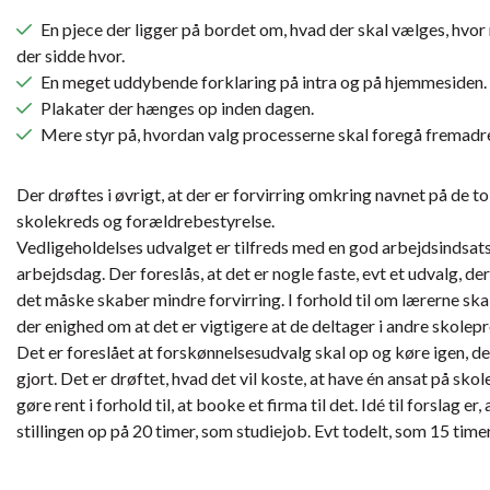
En pjece der ligger på bordet om, hvad der skal vælges, hvor
der sidde hvor.
En meget uddybende forklaring på intra og på hjemmesiden.
Plakater der hænges op inden dagen.
Mere styr på, hvordan valg processerne skal foregå fremadre
Der drøftes i øvrigt, at der er forvirring omkring navnet på de to
skolekreds og forældrebestyrelse.
Vedligeholdelses udvalget er tilfreds med en god arbejdsindsats
arbejdsdag. Der foreslås, at det er nogle faste, evt et udvalg, de
det måske skaber mindre forvirring. I forhold til om lærerne ska
der enighed om at det er vigtigere at de deltager i andre skolepr
Det er foreslået at forskønnelsesudvalg skal op og køre igen, de
gjort. Det er drøftet, hvad det vil koste, at have én ansat på skole
gøre rent i forhold til, at booke et firma til det. Idé til forslag er, 
stillingen op på 20 timer, som studiejob. Evt todelt, som 15 timer